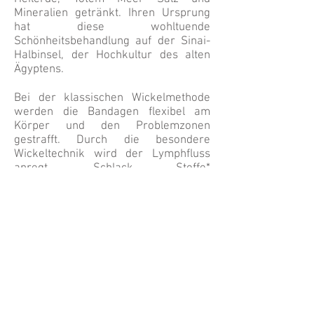
Mineralien getränkt. Ihren Ursprung
hat diese wohltuende
Schönheitsbehandlung auf der Sinai-
Halbinsel, der Hochkultur des alten
Ägyptens.
Bei der klassischen Wickelmethode
werden die Bandagen flexibel am
Körper und den Problemzonen
gestrafft. Durch die besondere
Wickeltechnik wird der Lymphfluss
anregt, Schlack Stoffe*
abtransportiert und das Gewebe
gefestigt. Je nach Körpergröße
werden 25 bis 30 Bandagen pro
Körperwickel benötigt. Eine
Behandlung dauert ungefähr zwei
Stunden. Da die Baumwollbandagen
angenehm warm und sehr elastisch
sind, kann man in dieser Zeit
wunderbar entspannen.