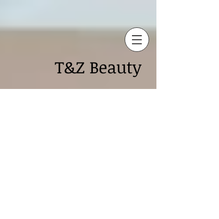
T&Z
Beauty