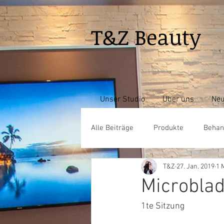
T&Z
Beauty
Unser Studio
Über uns
Neu
Alle Beiträge
Produkte
Behan
T&Z
27. Jan. 2019
1 
Microblad
1te Sitzung