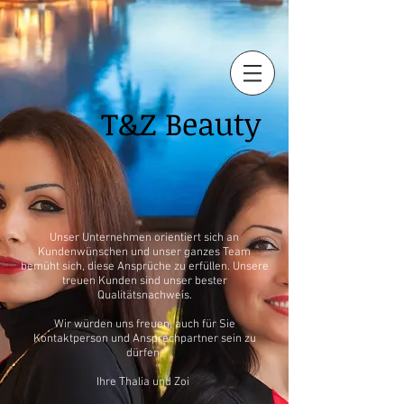
T&Z
Beauty
Unser Unternehmen orientiert sich an
Kundenwünschen und unser ganzes Team
bemüht sich, diese Ansprüche zu erfüllen. Unsere
treuen Kunden sind unser bester
Qualitätsnachweis.
Wir würden uns freuen, auch für Sie
Kontaktperson und Ansprechpartner sein zu
dürfen.
Ihre Thalia und Zoi