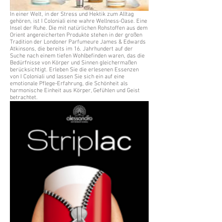
In einer Welt, in der Stress und Hektik zum Alltag
gehören, ist I Coloniali eine wahre Wellness-Oase. Eine
Insel der Ruhe. Die mit natürlichen Rohstoffen aus dem
Orient angereicherten Produkte stehen in der großen
Tradition der Londoner Parfumeure James & Edwards
Atkinsons, die bereits im 16. Jahrhundert auf der
Suche nach einem tiefen Wohlbefinden waren, das die
Bedürfnisse von Körper und Sinnen gleichermaßen
berücksichtigt. Erleben Sie die erlesenen Essenzen
von I Coloniali und lassen Sie sich ein auf eine
emotionale Pflege-Erfahrung, die Schönheit als
harmonische Einheit aus Körper, Gefühlen und Geist
betrachtet.