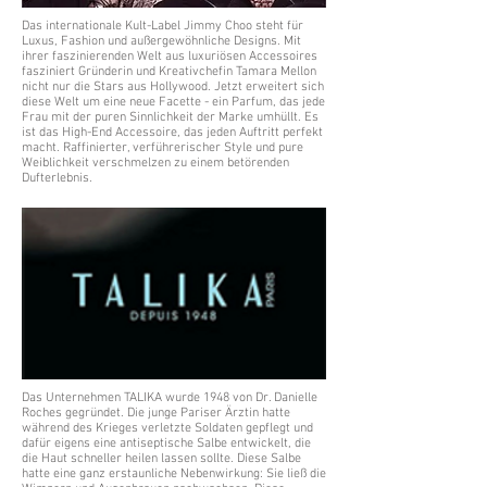
Das internationale Kult-Label Jimmy Choo steht für
Luxus, Fashion und außergewöhnliche Designs. Mit
ihrer faszinierenden Welt aus luxuriösen Accessoires
fasziniert Gründerin und Kreativchefin Tamara Mellon
nicht nur die Stars aus Hollywood. Jetzt erweitert sich
diese Welt um eine neue Facette - ein Parfum, das jede
Frau mit der puren Sinnlichkeit der Marke umhüllt. Es
ist das High-End Accessoire, das jeden Auftritt perfekt
macht. Raffinierter, verführerischer Style und pure
Weiblichkeit verschmelzen zu einem betörenden
Dufterlebnis.
Das Unternehmen TALIKA wurde 1948 von Dr. Danielle
Roches gegründet. Die junge Pariser Ärztin hatte
während des Krieges verletzte Soldaten gepflegt und
dafür eigens eine antiseptische Salbe entwickelt, die
die Haut schneller heilen lassen sollte. Diese Salbe
hatte eine ganz erstaunliche Nebenwirkung: Sie ließ die