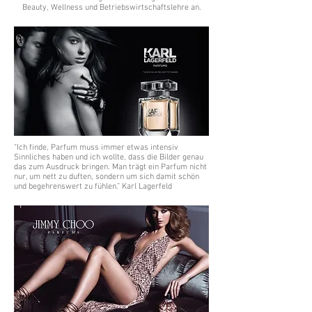
Beauty, Wellness und Betriebswirtschaftslehre an.
“Ich finde, Parfum muss immer etwas intensiv
Sinnliches haben und ich wollte, dass die Bilder genau
das zum Ausdruck bringen. Man trägt ein Parfum nicht
nur, um nett zu duften, sondern um sich damit schön
und begehrenswert zu fühlen.” Karl Lagerfeld