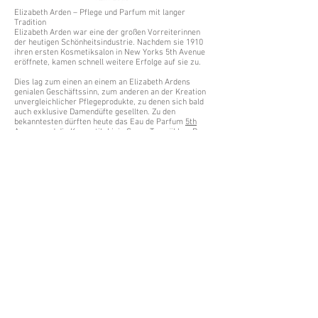
Elizabeth Arden – Pflege und Parfum mit langer
Tradition
Elizabeth Arden war eine der großen Vorreiterinnen
der heutigen Schönheitsindustrie. Nachdem sie 1910
ihren ersten Kosmetiksalon in New Yorks 5th Avenue
eröffnete, kamen schnell weitere Erfolge auf sie zu.
Dies lag zum einen an einem an Elizabeth Ardens
genialen Geschäftssinn, zum anderen an der Kreation
unvergleichlicher Pflegeprodukte, zu denen sich bald
auch exklusive Damendüfte gesellten. Zu den
bekanntesten dürften heute das Eau de Parfum
5th
Avenue
und die Kosmetik-Linie
Green Tea
zählen. Der
floral-orientalische Duft des Parfums 5th Avenue
repräsentiert modische Eleganz, während sich Green
Tea durch eine spritzige Frische auszeichnet, die
perfekt zum Sommer passt.
Shellac CND ist eine Revolution auf dem Gebiet des
Nageldesigns, denn es verbindet in außergewöhnlicher
Weise die Vorzüge eines herkömmlichen Nagellacks,
nämlich tolle Farben und natürliche Ausstrahlung, mit
denen eines Gels, nämlich extreme Stoßfestigkeit und
lange Haltbarkeit. Shellac CND bringt Ihnen als Nail
Designerin somit völlig neue Kundinnen in den Salon,
Kundinnen, die skeptisch gegenüber der klassischen
Modellage sind, aber dennoch hervorragend manikürte
Nägel haben möchten. Schenken Sie diesen Frauen mit