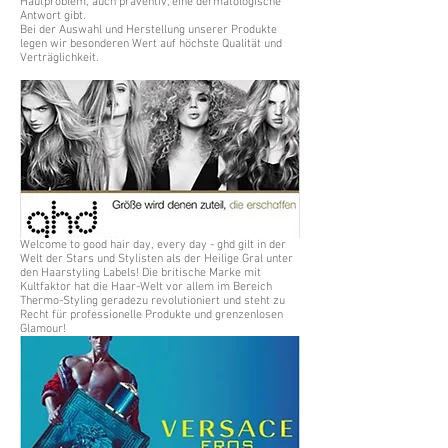
Hautproblem, auch präventiv, eine dermatologische
Antwort gibt.
Bei der Auswahl und Herstellung unserer Produkte
legen wir besonderen Wert auf höchste Qualität und
Verträglichkeit.
Welcome to good hair day, every day - ghd gilt in der
Welt der Stars und Stylisten als der Heilige Gral unter
den Haarstyling Labels! Die britische Marke mit
Kultfaktor hat die Haar-Welt vor allem im Bereich
Thermo-Styling geradezu revolutioniert und steht zu
Recht für professionelle Produkte und grenzenlosen
Glamour!