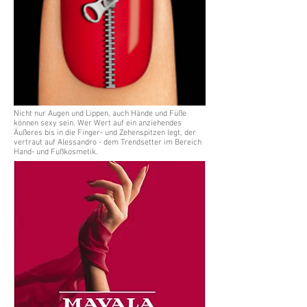
Nicht nur Augen und Lippen, auch Hände und Füße
können sexy sein. Wer Wert auf ein anziehendes
Äußeres bis in die Finger- und Zehenspitzen legt, der
vertraut auf Alessandro - dem Trendsetter im Bereich
Hand- und Fußkosmetik.