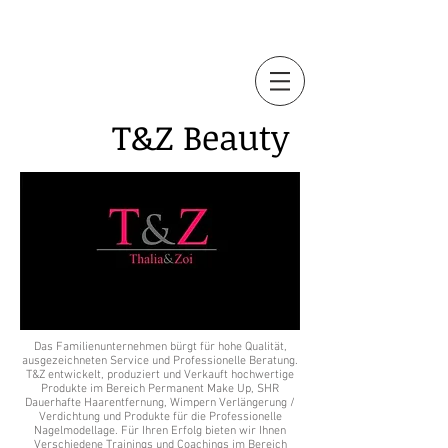
T&Z
Beauty
Das Familienunternehmen bürgt für hohe Qualität,
ausgezeichneten Service und Professionelle Beratung.
T&Z entwickelt, produziert und Verkauft hochwertige
Produkte im Bereich Permanent Make Up, SHR
Dauerhafte Haarentfernung, Wimpern Verlängerung /
Verdichtung und Produkte für die Professionelle
Nagelmodellage. Für Ihren Erfolg bieten wir Ihnen
Verschiedene Trainings und Coachings im Bereich