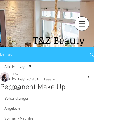
T&Z
Beauty
Beitrag
Alle Beiträge
T&Z
Alle Beiträge
29. März 2018
0 Min. Lesezeit
Permanent Make Up
Produkte
Behandlungen
Angebote
Vorher - Nachher